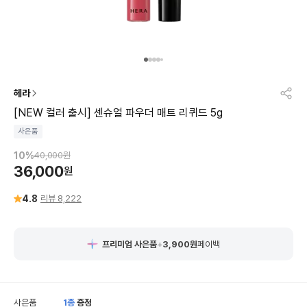
헤라
[NEW 컬러 출시] 센슈얼 파우더 매트 리퀴드 5g
사은품
10
%
40,000
원
36,000
원
4.8
리뷰
8,222
프리미엄 사은품
+
3,900
원
페이백
사은품
1
종
증정