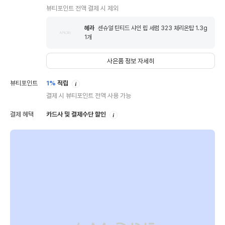
뷰티포인트 전액 결제 시 제외
헤라
센슈얼 틴티드 샤인 립 세럼 323 체리온탑 1.3g
1
개
사은품 정보 자세히
안
뷰티포인트
1%
적립
내
결제 시 뷰티포인트 전액 사용 가능
안
결제 혜택
카드사 및 결제수단 할인
내