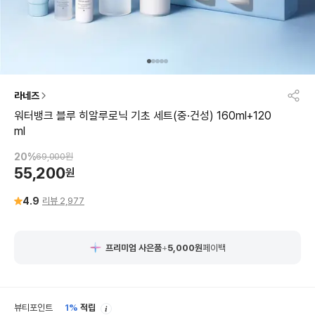
라네즈
워터뱅크 블루 히알루로닉 기초 세트(중·건성) 160ml+120
ml
20
%
69,000
원
55,200
원
4.9
리뷰
2,977
프리미엄 사은품
+
5,000
원
페이백
안
뷰티포인트
1%
적립