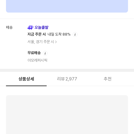
배송
안
지금 주문 시
내일 도착 88%
내
서울, 경기 주문 시
안
무료배송
내
아모레퍼시픽
상품상세
리뷰
2,977
추천
상
품
상
세